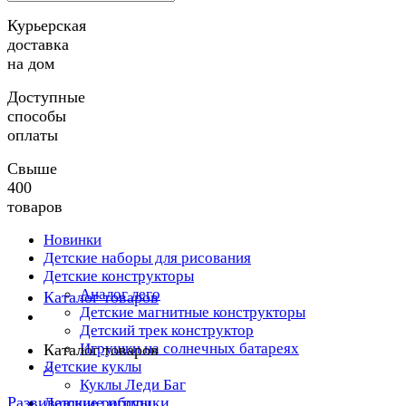
Курьерская
доставка
на дом
Доступные
способы
оплаты
Свыше
400
товаров
Новинки
Детские наборы для рисования
Детские конструкторы
Аналог лего
Каталог товаров
Детские магнитные конструкторы
Детский трек конструктор
Игрушки на солнечных батареях
Каталог товаров
Детские куклы
×
Куклы Леди Баг
Развивающие игрушки
Детские роботы