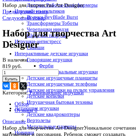
Набор для творчества Art Designer
Детские Роботы-трансформеры
Игрушки из мультиков
Предыдущий товар
Волчки BeyBlade Burst
Следующий товар
Трансформеры Тоботы
Черепашки ниндзя
Набор для творчества Art
Щенячий патруль
Игрушки-антистресс
Designer
Сквиши
Интерактивные детские игрушки
В наличии
Говорящие игрушки
Ферби
819 руб.
Детские Музыкальные игрушки
Детские игрушечные планшеты
Купить
Детские игрушечные телефоны
Детские игрушки на пульте управления
Категория:
Развивающие игрушки
Детские копилки
Игрушечная бытовая техника
Обзор
Летающие игрушки
Отзывы
0
Детские квадрокоптеры
Вертолеты
Описание
Метательные планеры
Набор для творчества Art DesignerУникальное сочетани
Новинки
математики и рисования. Ребенок сможет создавать