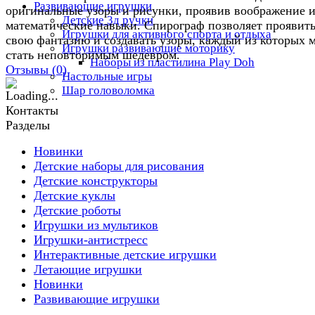
Развивающие игрушки
оригинальные узоры и рисунки, проявив воображение 
Детские 3д ручки
математические навыки. Спирограф позволяет проявит
Игрушки для активного спорта и отдыха
свою фантазию и создавать узоры, каждый из которых 
Игрушки развивающие моторику
стать неповторимым шедевром.
Наборы из пластилина Play Doh
Отзывы (
0
)
Настольные игры
Шар головоломка
Контакты
Разделы
Новинки
Детские наборы для рисования
Детские конструкторы
Детские куклы
Детские роботы
Игрушки из мультиков
Игрушки-антистресс
Интерактивные детские игрушки
Летающие игрушки
Новинки
Развивающие игрушки