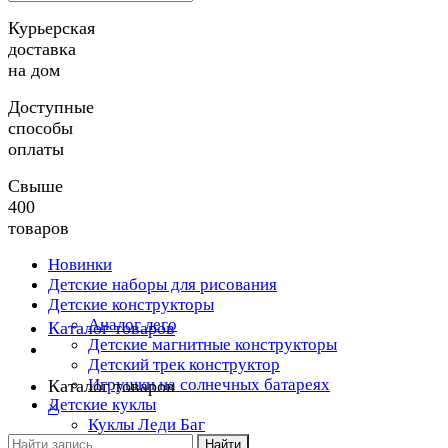
Курьерская
доставка
на дом
Доступные
способы
оплаты
Свыше
400
товаров
Новинки
Детские наборы для рисования
Детские конструкторы
Аналог лего
Каталог товаров
Детские магнитные конструкторы
Детский трек конструктор
Игрушки на солнечных батареях
Каталог товаров
Детские куклы
×
Куклы Леди Баг
Детские роботы
Найти