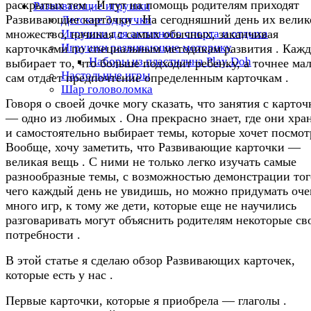
раскрытых тем . И тут на помощь родителям приходят
Развивающие игрушки
Развивающие карточки . На сегодняшний день их велик
Детские 3д ручки
Игрушки для активного спорта и отдыха
множество, начиная с самых обычных, заканчивая
Игрушки развивающие моторику
карточками по специальным методикам развития . Каж
Наборы из пластилина Play Doh
выбирает то, что больше подходит ребенку, а точнее м
Настольные игры
сам отдает предпочтение определенным карточкам .
Шар головоломка
Говоря о своей дочке могу сказать, что занятия с карто
— одно из любимых . Она прекрасно знает, где они хра
и самостоятельно выбирает темы, которые хочет посмотр
Вообще, хочу заметить, что Развивающие карточки —
великая вещь . С ними не только легко изучать самые
разнообразные темы, с возможностью демонстрации тог
чего каждый день не увидишь, но можно придумать оче
много игр, к тому же дети, которые еще не научились
разговаривать могут объяснить родителям некоторые св
потребности .
В этой статье я сделаю обзор Развивающих карточек,
которые есть у нас .
Первые карточки, которые я приобрела — глаголы .