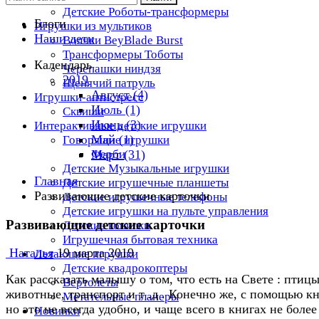
Детские Роботы-трансформеры
Блоги
Игрушки из мультиков
Наши дети
Волчки BeyBlade Burst
Трансформеры Тоботы
Календарь
Черепашки ниндзя
2019
Щенячий патруль
Август (4)
Игрушки-антистресс
Июль (1)
Сквиши
Июнь (3)
Интерактивные детские игрушки
Май (1)
Говорящие игрушки
Ферби
Март (31)
Детские Музыкальные игрушки
Главная
Детские игрушечные планшеты
Развивающие детские карточки
Детские игрушечные телефоны
Детские игрушки на пульте управления
Развивающие детские карточки
Детские копилки
Игрушечная бытовая техника
Наталья
19 марта 2019
Летающие игрушки
Детские квадрокоптеры
Как рассказать малышу о том, что есть на Свете : птицы
Вертолеты
животные, транспорт и т .д . Конечно же, с помощью кн
Метательные планеры
но это не всегда удобно, и чаще всего в книгах не более
Новинки