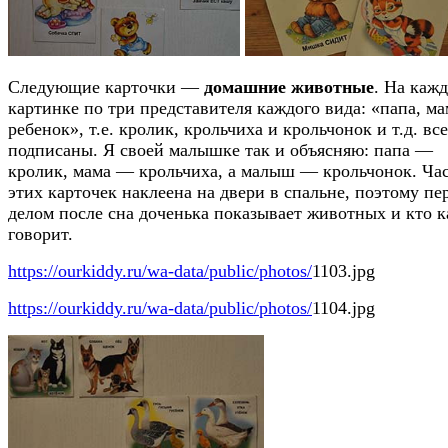
Следующие карточки —
домашние животные
. На каж
картинке по три представителя каждого вида: «папа, ма
ребенок», т.е. кролик, крольчиха и крольчонок и т.д. все
подписаны. Я своей малышке так и объясняю: папа —
кролик, мама — крольчиха, а малыш — крольчонок. Ча
этих карточек наклеена на двери в спальне, поэтому п
делом после сна доченька показывает животных и кто к
говорит.
https://ourkiddy.ru/wa-data/public/photos/
1103.jpg
https://ourkiddy.ru/wa-data/public/photos/
1104.jpg