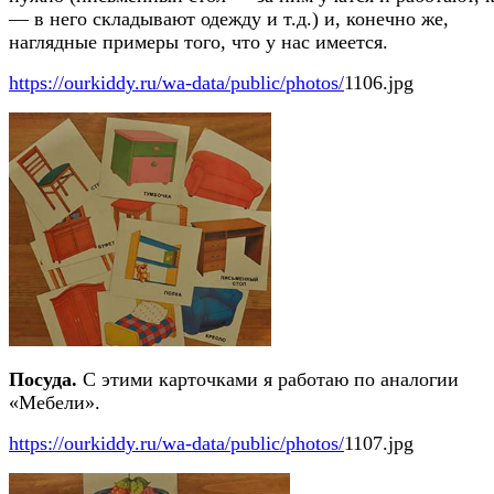
— в него складывают одежду и т.д.) и, конечно же,
наглядные примеры того, что у нас имеется.
https://ourkiddy.ru/wa-data/public/photos/
1106.jpg
Посуда.
С этими карточками я работаю по аналогии
«Мебели».
https://ourkiddy.ru/wa-data/public/photos/
1107.jpg