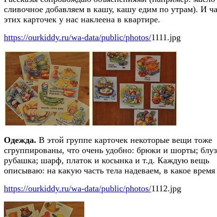
сливочное добавляем в кашу, кашу едим по утрам). И ч
этих карточек у нас наклеена в квартире.
https://ourkiddy.ru/wa-data/public/photos/
1111.jpg
Одежда.
В этой группе карточек некоторые вещи тоже
сгруппированы, что очень удобно: брюки и шорты; блуз
рубашка; шарф, платок и косынка и т.д. Каждую вещь
описываю: на какую часть тела надеваем, в какое время 
https://ourkiddy.ru/wa-data/public/photos/
1112.jpg