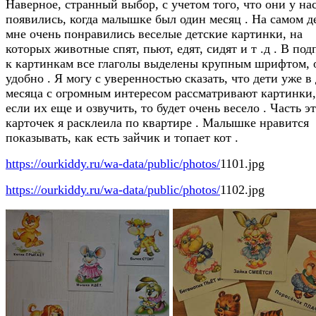
Наверное, странный выбор, с учетом того, что они у на
появились, когда малышке был один месяц . На самом д
мне очень понравились веселые детские картинки, на
которых животные спят, пьют, едят, сидят и т .д . В под
к картинкам все глаголы выделены крупным шрифтом, 
удобно . Я могу с уверенностью сказать, что дети уже в
месяца с огромным интересом рассматривают картинки,
если их еще и озвучить, то будет очень весело . Часть э
карточек я расклеила по квартире . Малышке нравится
показывать, как есть зайчик и топает кот .
https://ourkiddy.ru/wa-data/public/photos/
1101.jpg
https://ourkiddy.ru/wa-data/public/photos/
1102.jpg