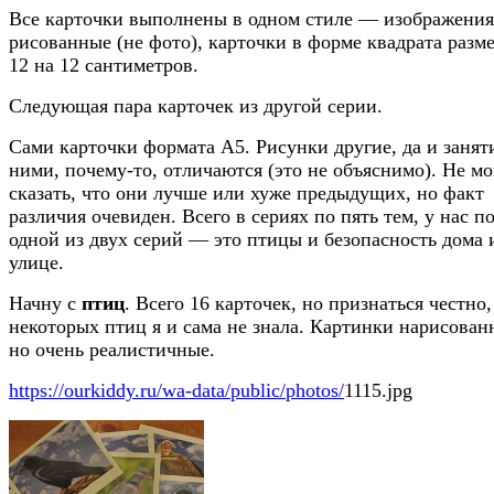
Все карточки выполнены в одном стиле — изображения
рисованные (не фото), карточки в форме квадрата разм
12 на 12 сантиметров.
Следующая пара карточек из другой серии.
Сами карточки формата А5. Рисунки другие, да и занят
ними, почему-то, отличаются (это не объяснимо). Не мо
сказать, что они лучше или хуже предыдущих, но факт
различия очевиден. Всего в сериях по пять тем, у нас п
одной из двух серий — это птицы и безопасность дома 
улице.
Начну с
птиц
. Всего 16 карточек, но признаться честно,
некоторых птиц я и сама не знала. Картинки нарисован
но очень реалистичные.
https://ourkiddy.ru/wa-data/public/photos/
1115.jpg